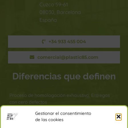
Cuzco 59-61
08030, Barcelona
España
+34 933 455 004
comercial@plastic85.com
Diferencias que definen
Proceso de homologación exhaustivo. Entregas
con cero defectos
Protocolo de control de moldes y mejora continua
Gestionar el consentimiento
de piezas
de las cookies