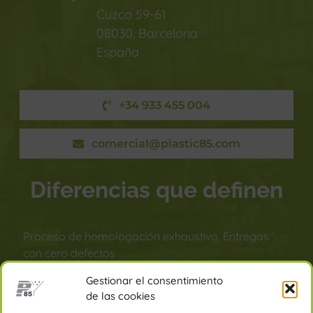
Cuzco 59-61
08030, Barcelona
España
+34 933 455 004
comercial@plastic85.com
Diferencias que definen
Proceso de homologación exhaustivo. Entregas
con cero defectos
Protocolo de control de moldes y mejora continua
Gestionar el consentimiento
de piezas
de las cookies